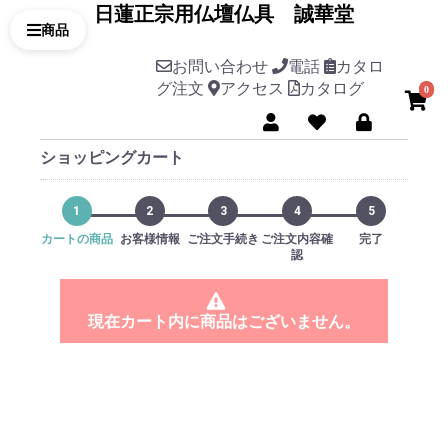
日蓮正宗用仏壇仏具 誠華堂
お問い合わせ
電話
カタロ
グ注文
アクセス
カタログ
0
ショッピングカート
1
2
3
4
5
カートの商品
お客様情報
ご注文手続き
ご注文内容確
完了
認
現在カート内に商品はございません。